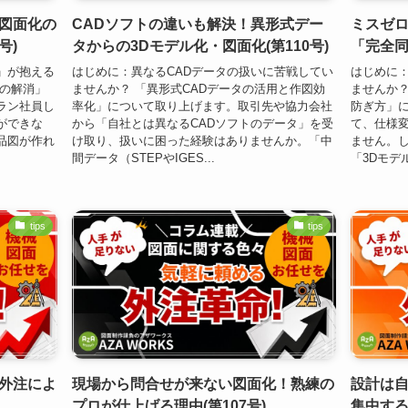
図面化の
CADソフトの違いも解決！異形式デー
ミスゼロ
号)
タからの3Dモデル化・図面化(第110号)
「完全同
」が抱える
はじめに：異なるCADデータの扱いに苦戦してい
はじめに
化の解消」
ませんか？ 「異形式CADデータの活用と作図効
ませんか？
ラン社員し
率化」について取り上げます。取引先や協力会社
防ぎ方」
ができな
から「自社とは異なるCADソフトのデータ」を受
て、仕様
品図が作れ
け取り、扱いに困った経験はありませんか。「中
ません。
間データ（STEPやIGES...
「3Dモデル
tips
tips
外注によ
現場から問合せが来ない図面化！熟練の
設計は
プロが仕上げる理由(第107号)
集中する