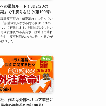
への最短ルート！3Dと2Dの
期」で手戻りを防ぐ(第109号)
：設計変更時の「修正漏れ」に悩んでい
 「設計変更時に多発する図面ミスの
について解説します。設計の現場におい
変更や試作後の不具合修正は避けて通れ
しかし、変更対応のたびに発生するのが
は直した...
tips
自社、作図は外部へ！コア業務に
最強の役割分担(第106号)