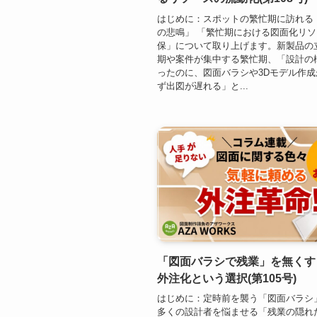
はじめに：スポットの繁忙期に訪れる
の悲鳴」 「繁忙期における図面化リ
保」について取り上げます。新製品の
期や案件が集中する繁忙期、「設計の
ったのに、図面バラシや3Dモデル作
ず出図が遅れる」と...
「図面バラシで残業」を無くす
外注化という選択(第105号)
はじめに：定時前を襲う「図面バラシ
多くの設計者を悩ませる「残業の隠れ