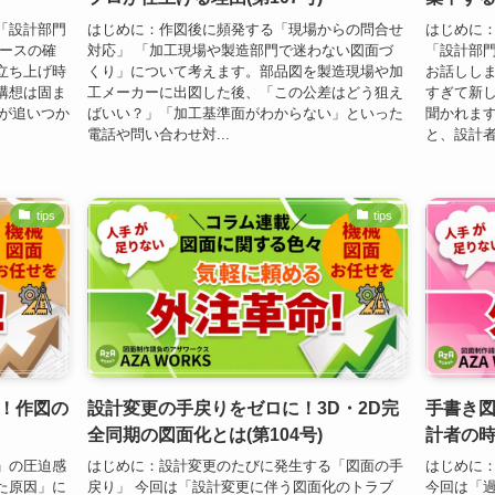
「設計部門
はじめに：作図後に頻発する「現場からの問合せ
はじめに
ソースの確
対応」 「加工現場や製造部門で迷わない図面づ
「設計部
立ち上げ時
くり」について考えます。部品図を製造現場や加
お話しし
構想は固ま
工メーカーに出図した後、「この公差はどう狙え
すぎて新
成が追いつか
ばいい？」「加工基準面がわからない」といった
聞かれま
電話や問い合わせ対...
と、設計者
tips
tips
！作図の
設計変更の手戻りをゼロに！3D・2D完
手書き図
全同期の図面化とは(第104号)
計者の時
」の圧迫感
はじめに：設計変更のたびに発生する「図面の手
はじめに
た原因」に
戻り」 今回は「設計変更に伴う図面化のトラブ
今回は「