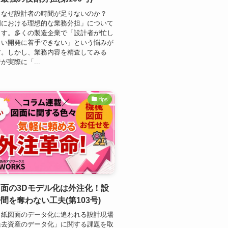
：なぜ設計者の時間が足りないのか？
門における理想的な業務分担」について
ます。多くの製造企業で「設計者が忙し
しい開発に着手できない」という悩みが
す。しかし、業務内容を精査してみる
が実際に「...
tips
面の3Dモデル化は外注化！設
間を奪わない工夫(第103号)
：紙図面のデータ化に追われる設計現場
過去資産のデータ化」に関する課題を取