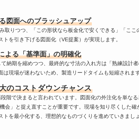
抑える図面へのブラッシュアップ
汲み取りつつ、「この形状なら板金化で安くできる」「ここ
ストを引き下げる図面化（VE提案）が実現します。
技による「基準面」の明確化
動化して納期を縮めつつ、最終的な寸法の入れ方は「熟練設計
面は現場が迷わないため、製造リードタイムも短縮されま
大のコストダウンチャンス
面段階で決まると言われています。図面化の外注化を単なる
の機会」と捉え直すことが重要です。現場を知り尽くした確
ストを最小化する、理想的なものづくりを進めていきまし