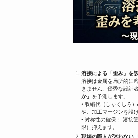
溶接による「歪み」を
溶接は金属を局所的に
きません。優秀な設計
か」
を予測します。
• 収縮代（しゅくしろ
や、加工マージンを設
• 対称性の確保： 溶
限に抑えます。
現場の職人が迷わない