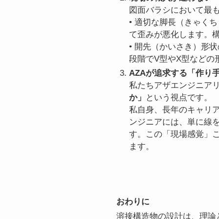
図面バラシにおいて最
• 適切な脚長（きゃく
て歪みが悪化します。
• 開先（かいさき）形
段階でV型やX型などの
AZAが追求する「作り
私たちアザエンジニア
か」
という視点です。
私自身、長年のキャリ
ンジニアには、単に線
す。この「現場感覚」
ます。
おわりに
溶接構造物の設計は、理論