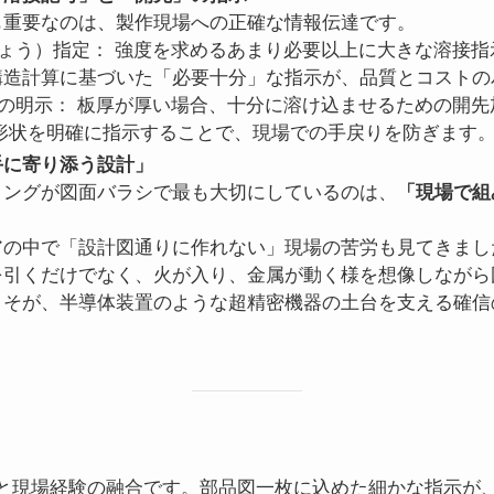
も重要なのは、製作現場への正確な情報伝達です。
ちょう）指定： 強度を求めるあまり必要以上に大きな溶接
構造計算に基づいた「必要十分」な指示が、品質とコストの
状の明示： 板厚が厚い場合、十分に溶け込ませるための開
形状を明確に指示することで、現場での手戻りを防ぎます
手に寄り添う設計」
リングが図面バラシで最も大切にしているのは、
「現場で組
アの中で「設計図通りに作れない」現場の苦労も見てきまし
を引くだけでなく、火が入り、金属が動く様を想像しながら
こそが、半導体装置のような超精密機器の土台を支える確信
と現場経験の融合です。部品図一枚に込めた細かな指示が