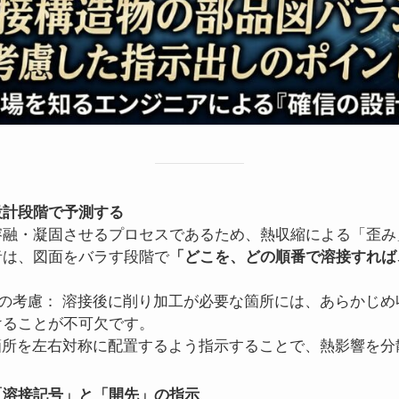
設計段階で予測する
溶融・凝固させるプロセスであるため、熱収縮による「歪み
者は、図面をバラす段階で
「どこを、どの順番で溶接すれば
）の考慮： 溶接後に削り加工が必要な箇所には、あらかじ
けることが不可欠です。
接箇所を左右対称に配置するよう指示することで、熱影響を
「溶接記号」と「開先」の指示