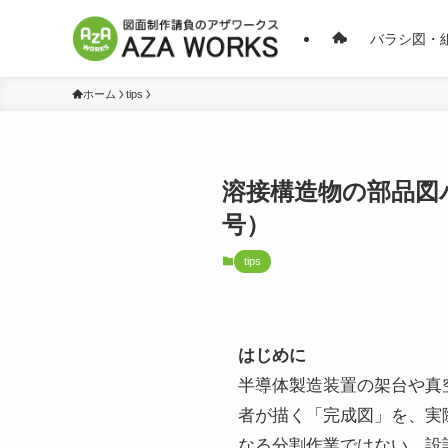
バラシ図・
ホーム
tips
溶接構造物の部品図
号）
tips
はじめに
半導体製造装置の架台や真
者が描く「完成図」を、実
なる分割作業ではない、設