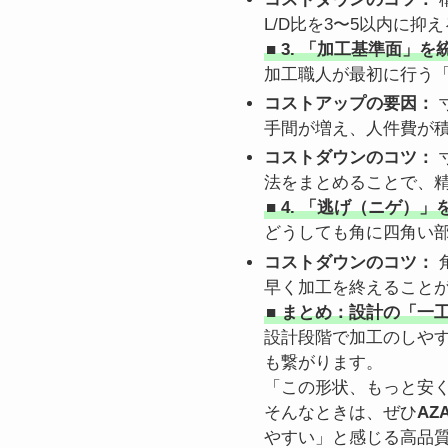
L/D比を3〜5以内に
■ 3. 「加工基準面」
加工職人が最初に行う
コストアップの要因：
手間が増え、人件費が
コストダウンのコツ：
法をまとめることで、
■ 4. 「逃げ（ニゲ）
どうしても角に四角い
コストダウンのコツ：
早く加工を終えること
■ まとめ：設計の「一
設計段階で加工のしやす
も繋がります。
「この形状、もっと安
そんなときは、ぜひ
AZ
やすい」と感じる高品