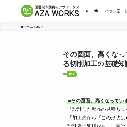
バラシ図・
ホーム
tips
その図面、高くなっ
る切削加工の基礎知
tips
■その図面、高くなってい
「設計した部品の見積もり
「加工先から『この形状は
設計者の皆様なら、一度は