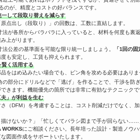
抑えるのが、精度とコストの好バランスです。
を統一して段取り替えを減らす
「原点出し（段取り）」の回数は、工数に直結します。
寸法が各所からバラバラに入っていると、材料を何度も裏返
積み上がります。
寸法公差の基準面を可能な限り統一しましょう。
「1回の固
精度も安定し、工賃も抑えられます。
」を賢く活用する
部品をはめ込みたい場合でも、ピン角を攻める必要はありま
角の部分にドリルなどで「逃げ」を作ることで、干渉を防ぎ
ができます。機能優先の箇所では非常に有効なテクニックで
工夫」が利益を生む
さ（DFM）を考慮することは、コスト削減だけでなく、
く描けないか？」「忙しくてバラシ図まで手が回らない……
A WORKS
にご相談ください。長年培った設計・製造ノウハ
質な図面作成をサポートいたします。