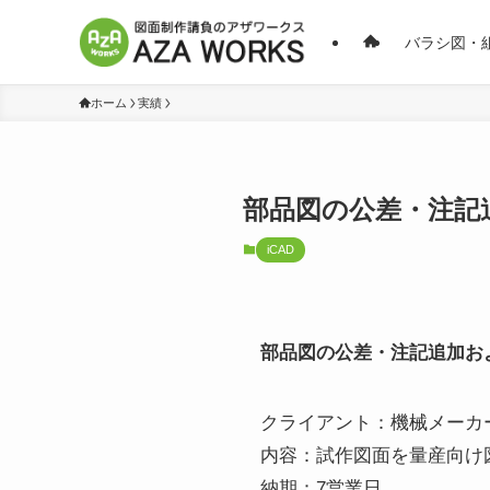
バラシ図・
ホーム
実績
部品図の公差・注記
iCAD
部品図の公差・注記追加お
クライアント：機械メーカ
内容：試作図面を量産向け
納期：7営業日