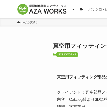
バラシ図・
ホーム
実績
真空用フィッティン
SOLIDWORKS
真空用フィッティング部品
クライアント：真空部品メ
内容：Catalog値より3
納期：10営業日