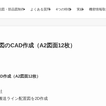
組図・部品図制作
よくある質問
4つの特徴
実績
機密情報取
のCAD作成（A2図面12枚）
D作成（A2図面12枚）
社
搬送ライン配置図を2D作成