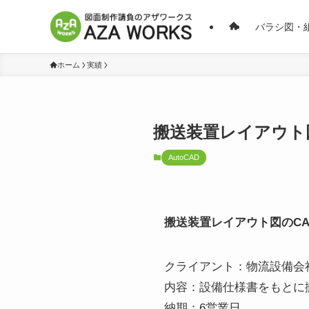
バラシ図・
ホーム
実績
搬送装置レイアウト図
AutoCAD
搬送装置レイアウト図のCA
クライアント：物流設備会
内容：設備仕様書をもとに
納期：6営業日